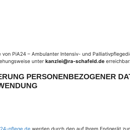
 von PiA24 – Ambulanter Intensiv- und Palliativpfleged
ehungsweise unter
kanzlei@ra-schafeld.de
erreichbar
ERUNG PERSONENBEZOGENER DAT
RWENDUNG
24-pflege.de
werden durch den auf Ihrem Endgerät z