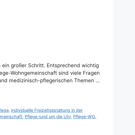
n ein großer Schritt. Entsprechend wichtig
flege-Wohngemeinschaft sind viele Fragen
 und medizinisch-pflegerischen Themen …
lege
,
individuelle Freizeitgestaltung in der
meinschaft
,
Pflege rund um die Uhr
,
Pflege-WG
,