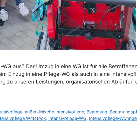
ge-WG aus? Der Umzug in eine WG ist für alle Betroffene
im Einzug in eine Pflege-WG als auch in eine Intensivp
ung zu unseren Leistungen, organisatorischen Abläufen
ensivpflege
,
außerklinische Intensivpflege
,
Beatmung
,
Beatmungspf
ntensivpflege Wittstock
,
Intensivpflege-WG
,
Intensivpflege-Wohnge