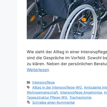
Wie sieht der Alltag in einer Intensivpfle
sind die Gespräche im Vorfeld. Sowohl be
zu klären. Neben der persönlichen Berat
Weiterlesen
Intensivpflege
Alltag in der Intensivpflege-WG
,
Ambulante Int
Wohngemeinschaft
,
Intensivpflege Angehörige
,
I
Tagesstruktur Pflege-WG
,
Tracheotomie
Schreibe einen Kommentar