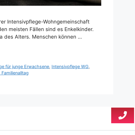
serer Intensivpflege-Wohngemeinschaft
n meisten Fällen sind es Enkelkinder.
ema des Alters. Menschen können …
ege für junge Erwachsene
,
Intensivpflege WG
,
 Familienalltag