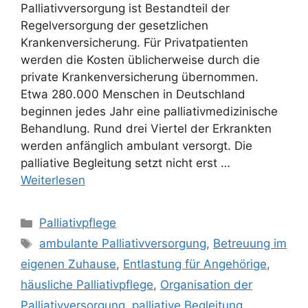
Palliativversorgung ist Bestandteil der
Regelversorgung der gesetzlichen
Krankenversicherung. Für Privatpatienten
werden die Kosten üblicherweise durch die
private Krankenversicherung übernommen.
Etwa 280.000 Menschen in Deutschland
beginnen jedes Jahr eine palliativmedizinische
Behandlung. Rund drei Viertel der Erkrankten
werden anfänglich ambulant versorgt. Die
palliative Begleitung setzt nicht erst …
Weiterlesen
Palliativpflege
ambulante Palliativversorgung
,
Betreuung im
eigenen Zuhause
,
Entlastung für Angehörige
,
häusliche Palliativpflege
,
Organisation der
Palliativversorgung
,
palliative Begleitung
,