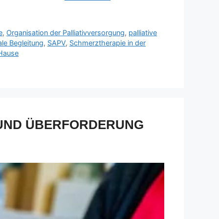
e
,
Organisation der Palliativversorgung
,
palliative
le Begleitung
,
SAPV
,
Schmerztherapie in der
 Hause
 UND ÜBERFORDERUNG