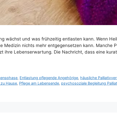
ng wächst und was frühzeitig entlasten kann. Wenn Heil
e Medizin nichts mehr entgegensetzen kann. Manche Pa
t ihre Lebenserwartung. Die Nachricht, dass eine kurat
ebensphase
,
Entlastung pflegende Angehörige
,
häusliche Palliativv
g zu Hause
,
Pflege am Lebensende
,
psychosoziale Begleitung Pallia