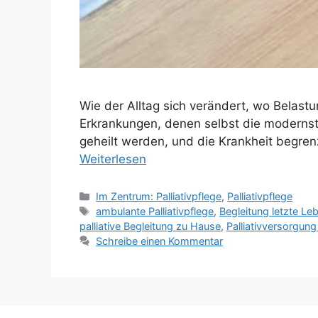
Wie der Alltag sich verändert, wo Belastu
Erkrankungen, denen selbst die modernst
geheilt werden, und die Krankheit begrenz
Weiterlesen
Im Zentrum: Palliativpflege
,
Palliativpflege
ambulante Palliativpflege
,
Begleitung letzte L
palliative Begleitung zu Hause
,
Palliativversorgun
Schreibe einen Kommentar