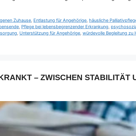
igenen Zuhause
,
Entlastung für Angehörige
,
häusliche Palliativpfleg
ebensende
,
Pflege bei lebensbegrenzender Erkrankung
,
psychosozia
ersorgung
,
Unterstützung für Angehörige
,
würdevolle Begleitung zu
RANKT – ZWISCHEN STABILITÄT