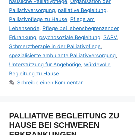
häusliche Palliativpflege
,
Organisation der
Palliativversorgung
,
palliative Begleitung
,
Palliativpflege zu Hause
,
Pflege am
Lebensende
,
Pflege bei lebensbegrenzender
Erkrankung
,
psychosoziale Begleitung
,
SAPV
,
Schmerztherapie in der Palliativpflege
,
spezialisierte ambulante Palliativversorgung
,
Unterstützung für Angehörige
,
würdevolle
Begleitung zu Hause
Schreibe einen Kommentar
PALLIATIVE BEGLEITUNG ZU
HAUSE BEI SCHWEREN
ERKRANKUNGEN