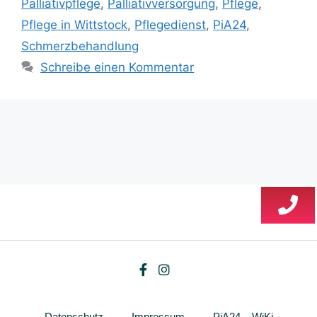
Palliativpflege
,
Palliativversorgung
,
Pflege
,
Pflege in Wittstock
,
Pflegedienst
,
PiA24
,
Schmerzbehandlung
Schreibe einen Kommentar
Datenschutz
Impressum
PiA24 – WiKi