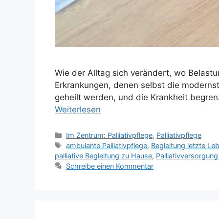
Wie der Alltag sich verändert, wo Belastu
Erkrankungen, denen selbst die modernst
geheilt werden, und die Krankheit begrenz
Weiterlesen
Im Zentrum: Palliativpflege
,
Palliativpflege
ambulante Palliativpflege
,
Begleitung letzte L
palliative Begleitung zu Hause
,
Palliativversorgun
Schreibe einen Kommentar