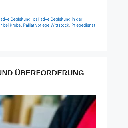
liative Begleitung
,
palliative Begleitung in der
ur bei Krebs
,
Palliativpflege Wittstock
,
Pflegedienst
 UND ÜBERFORDERUNG