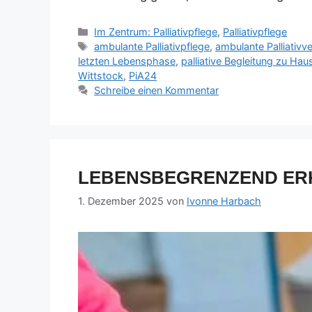
Im Zentrum: Palliativpflege
,
Palliativpflege
ambulante Palliativpflege
,
ambulante Palliativv
letzten Lebensphase
,
palliative Begleitung zu Hau
Wittstock
,
PiA24
Schreibe einen Kommentar
LEBENSBEGRENZEND ERK
1. Dezember 2025
von
Ivonne Harbach