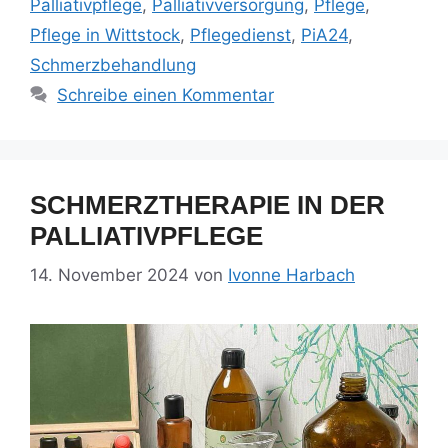
Palliativpflege
,
Palliativversorgung
,
Pflege
,
Pflege in Wittstock
,
Pflegedienst
,
PiA24
,
Schmerzbehandlung
Schreibe einen Kommentar
SCHMERZTHERAPIE IN DER
PALLIATIVPFLEGE
14. November 2024
von
Ivonne Harbach