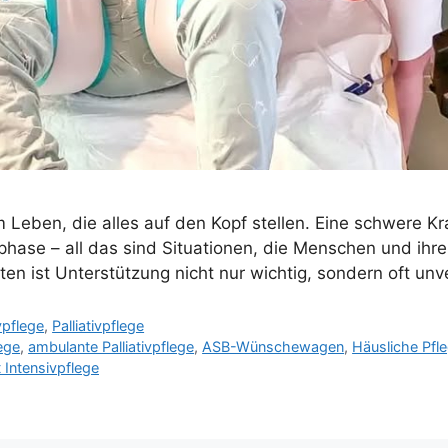
Leben, die alles auf den Kopf stellen. Eine schwere Kra
sphase – all das sind Situationen, die Menschen und ihr
ten ist Unterstützung nicht nur wichtig, sondern oft unv
vpflege
,
Palliativpflege
ege
,
ambulante Palliativpflege
,
ASB-Wünschewagen
,
Häusliche Pfl
Intensivpflege