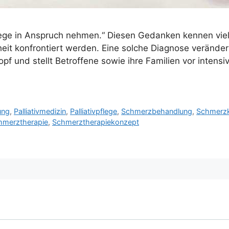
vpflege in Anspruch nehmen.“ Diesen Gedanken kennen vie
it konfrontiert werden. Eine solche Diagnose verändert a
Kopf und stellt Betroffene sowie ihre Familien vor inten
ung
,
Palliativmedizin
,
Palliativpflege
,
Schmerzbehandlung
,
Schmerzk
hmerztherapie
,
Schmerztherapiekonzept